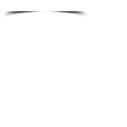
Empresa
Luna Blanca es una empresa joven,
dinámica y vanguardista que ofrece a
sus clientes Soluciones Integrales
para el mantenimiento y primeras
limpiezas de oficinas, edificios,
comunidades
Nuestro propósito es ofrecer un
servicio donde la profesionalidad y la
formalidad con sus clientes marcan la
diferencia de un buen trabajo en
equipo. Siendo su principal objetivo
garantizar un acabado de la más alta
calidad.
Su personal, altamente cualificado y
en continua formación, cuenta con
los mejores medios técnicos que se
pueden encontrar actualmente en el
mercado.Confiar en es garantía, de